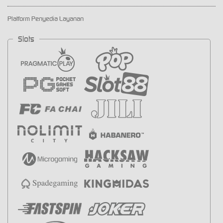
Platform Penyedia Layanan
Slots