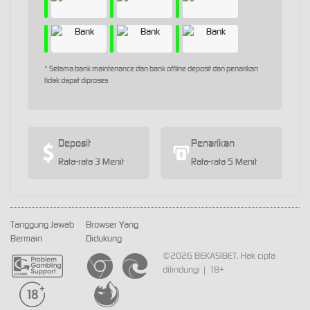
* Selama bank maintenance dan bank offline deposit dan penarikan
tidak dapat diproses
Deposit
Penarikan
Rata-rata 3 Menit
Rata-rata 5 Menit
Tanggung Jawab
Browser Yang
Bermain
Didukung
©2026 BEKASIBET. Hak cipta
dilindungi | 18+