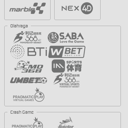
Olahraga
Crash Game