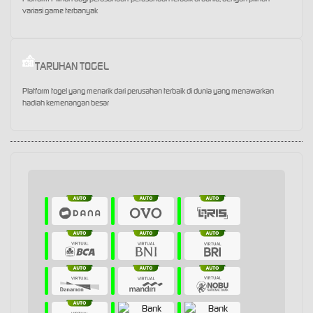
variasi game terbanyak
TARUHAN TOGEL
Platform togel yang menarik dari perusahan terbaik di dunia yang menawarkan
hadiah kemenangan besar