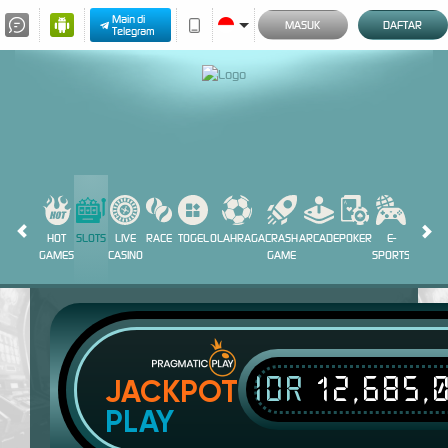
Main di
MASUK
DAFTAR
Telegram
SELAMAT KEPADA
pu***g Berhasil Withdraw Sebesar Rp 10.000.000
HOT
SLOTS
LIVE
RACE
TOGEL
OLAHRAGA
CRASH
ARCADE
POKER
E-
SABUN
GAMES
CASINO
GAME
SPORTS
AYAM
IDR
12,685,
JACKPOT
PLAY