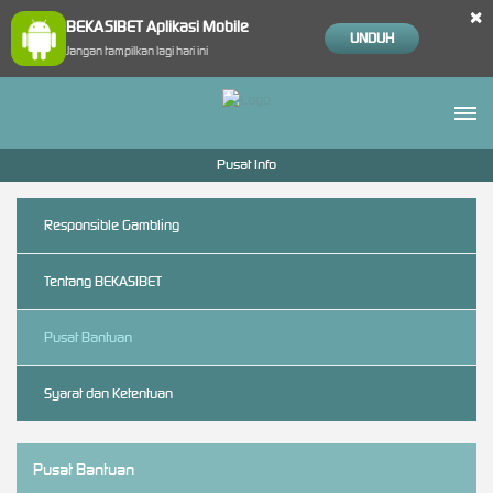
×
BEKASIBET Aplikasi Mobile
UNDUH
Jangan tampilkan lagi hari ini
Pusat Info
Responsible Gambling
Tentang BEKASIBET
Pusat Bantuan
Syarat dan Ketentuan
Pusat Bantuan