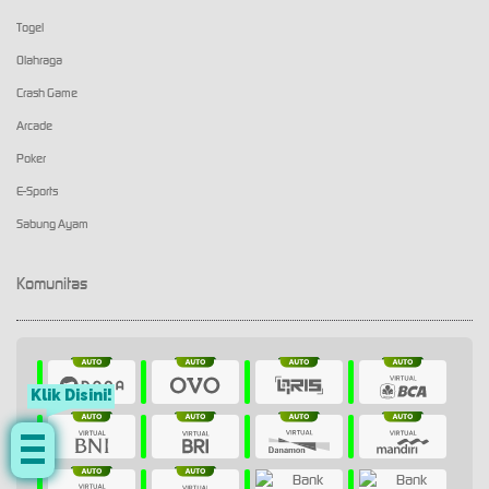
Togel
Olahraga
Crash Game
Arcade
Poker
E-Sports
Sabung Ayam
Komunitas
Klik Disini!